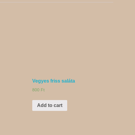
Vegyes friss saláta
800
Ft
Add to cart