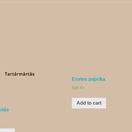
Ecetes paprika
500
Ft
Add to cart
rtás