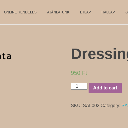
ONLINE RENDELÉS
AJÁNLATUNK
ÉTLAP
ITALLAP
G
Dressin
950
Ft
Dressing
Add to cart
saláta
quantity
SKU:
SAL002
Category:
SA