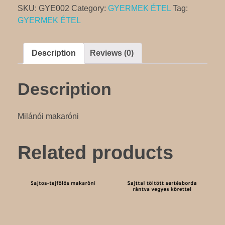
quantity
ITALLAP
SKU:
GYE002
Category:
GYERMEK ÉTEL
Tag:
GYERMEK ÉTEL
GALÉRIA
Description
Reviews (0)
Description
RENDEZVÉNYEK
Milánói makaróni
ESKÜVŐ
RÓLUNK
Related products
SZÜLETÉSNAP
PROGRAMOK, MŰSORESTEK
KAPCSOLAT