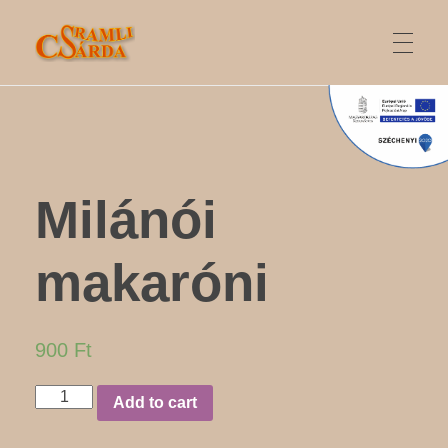
SRAMLI CSÁRDA
FŐOLDAL
ONLINE RENDELÉS
Milánói
makaróni
AJÁNLATUNK
900
Ft
ÉTLAP
Milánói
Add to cart
makaróni