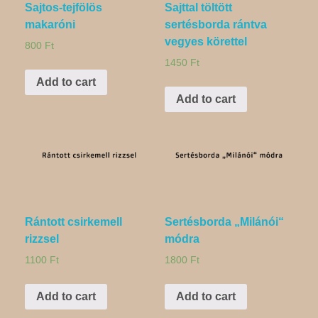
Sajtos-tejfölös
Sajttal töltött
makaróni
sertésborda rántva
vegyes körettel
800
Ft
1450
Ft
Add to cart
Add to cart
Rántott csirkemell
Sertésborda „Milánói“
rizzsel
módra
1100
Ft
1800
Ft
Add to cart
Add to cart