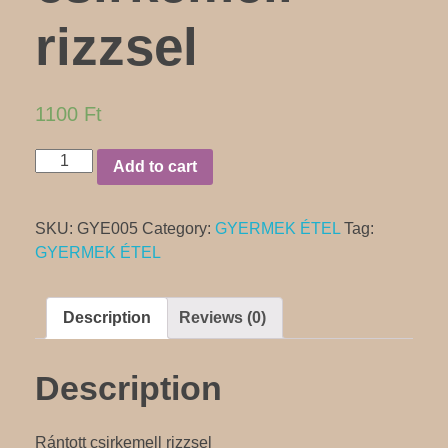
ITALLAP
rizzsel
GALÉRIA
1100
Ft
Rántott
Add to cart
RENDEZVÉNYEK
csirkemell
rizzsel
SKU:
GYE005
Category:
GYERMEK ÉTEL
Tag:
quantity
GYERMEK ÉTEL
ESKÜVŐ
RÓLUNK
SZÜLETÉSNAP
Description
Reviews (0)
PROGRAMOK, MŰSORESTEK
KAPCSOLAT
Description
Rántott csirkemell rizzsel