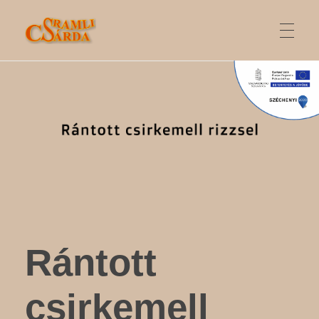
SRAMLI CSÁRDA
FŐOLDAL
ONLINE RENDELÉS
AJÁNLATUNK
Rántott
ÉTLAP
csirkemell